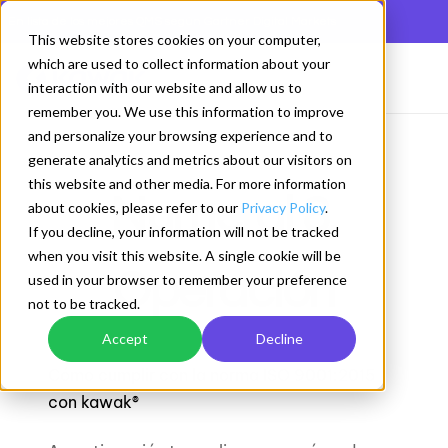
En lista de los mejores QMS según Gartner Digital Markets
This website stores cookies on your computer,
which are used to collect information about your
interaction with our website and allow us to
remember you. We use this information to improve
and personalize your browsing experience and to
generate analytics and metrics about our visitors on
this website and other media. For more information
Numeral 8.
about cookies, please refer to our
Privacy Policy
.
If you decline, your information will not be tracked
when you visit this website. A single cookie will be
Operación
used in your browser to remember your preference
not to be tracked.
Accept
Decline
Cómo cumplir con la norma ISO 9001:2015
con kawak®